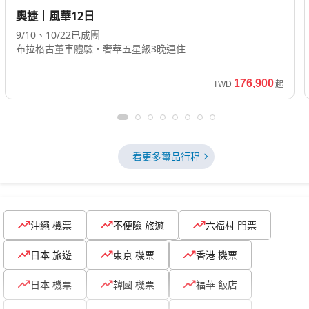
奧捷｜風華12日
9/10、10/22已成團
布拉格古董車體驗．奢華五星級3晚連住
176,900
TWD
起
看更多璽品行程
沖繩 機票
不便險 旅遊
六福村 門票
日本 旅遊
東京 機票
香港 機票
日本 機票
韓國 機票
福華 飯店
圓山 飯店
兄弟 飯店
臺南 飯店
沖繩 自由行
釜山 機票
福岡 機票
煙波 飯店
凱達 飯店
東日本 飯店
xpark水族館 門...
大阪 機票
沖繩 機票
不便險 旅遊
六福村 門票
日本 旅遊
東京 機票
香港 機票
日本 機票
韓國 機票
福華 飯店