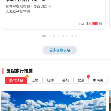
椰林飛機咖啡廳、夜遊湄南河
大城獅子動物園
15,999
TWD
起
更多省遊攻略
長程旅行推薦
熱門地點
土埃
紐澳
美加
歐洲
中南美