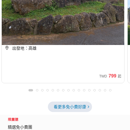
嘉義旅遊｜免小費｜阿里山迷糊步道~漫遊.奮起湖老街一
日｜高雄出發
08/14(五)、08/18(二)、08/27(四)...
出發地：高雄
799
TWD
起
看更多免小費好康
限量搶
精選免小費團