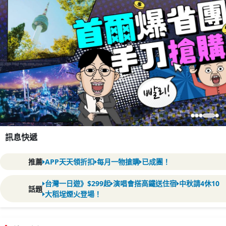
優
提
折
惠
案
扣
日
連
週
東
日
韓
臺
預
荷
中
加
阿
雪
預
韓
日
北
★
首
暑
澳
德
8/29
連
五
預
台
東
韓
北
日
釜
親
四
高
成
年
墨
全
預
河
加
德
日
韓
搭
New
阿
歡
聯
秘
墨
高
國
美
東
台
HOTEL
馬
香
年
土
華
2027
中
海
澳
高
北
獨
台
台
玩
年
8/26
美
秘
玩
埃
★
高
高
台
特
夏
冬
《寒
新
肯
德
週
台
高
星
土
加
黃
紐
懶
懶
本
假
週
北
本
國
灣
約
比
秋
拿
根
梨
約
國
本
陸
日
爾
假
門
瑞
已
休
星
約
灣
南
國
海
本
山
子
川
雄
團
節
西
世
約
內
東
瑞
本
國
高
筑
姆
慶
合
魯
爾
雄
內
加
京
中
THE
祖
港
中
耳
麗
南
秋
上
門
雄
歐
家
中
中
樂
中
即
東
魯
轉
及
日
雄
雄
中
選
季
季
假
品
亞
島
二
中
雄
宇
耳
拿
金
西
人
人
熱
雄
達
尋
包
包
｜
攻
CHILL
｜
紅
｜
觀
2027
法
雙
大
廷
跨
羊
｜
｜
｜
本
｜
折
英
8
成
不
秘
羊
出
亞
｜
道
冬
｜
必
航
來
精
看
哥
界
2027
西
賞
｜
航
｜
鐵．
格
斯
開
航
玻
本
來
親
東
｜
直
BOTANIK
追
北
慶
其
美
美
雙
跨
｜
直
三
首
直
出
蘇
慶
將
五
智
大
｜
本
出
出
直
北
限
極
春
上
｜
阿
訂
鳳
出
航
其
大
秘
蘭
銷
獅
人
找
夯！
東
折
限
漫
親
山
享
輕
茶
冰
探
東
安
限
立
熱
全
暑
國
含
童
三
羚
10
夜
台
小
內
10/25、
北
住
光
重
早
免
冰
市
登
早
走
五
熱
10/10
內
九
上
步
12/1
聯
天
步
藍
拉
紐
11/10、
新
地
一
【含
米
出
紀
巴
入
MSC
指
釜
熱
近
秋
草
蘇
多
開
長
馬
銀
熱
深
乙
雄
香
雙
搶
三
大
極
兩
南
消
【雄
入
布
週
四
亞
全
寒
略！
一
青
葉
暑
光
香
9
十
西
單
年
中
星
聯
中
南
四
日
土
超
天
週
週
週
週
週
週
週
年
連
紅
夢
高
5
扣
皇
日
團》
加
魯
年
發
︱
賞
｜
季
體
遊
空
回
選》
極
亡
第
全
湖
楓
童
空
楓
瘋
酒
特
航》
空
利
帝
回
子
賞
富
飛
世
藍
角
｜
航
洲
三
十
年
新
飛
國
發
飛
發
杭
｜
成
大
利
堡
奢
達
發|
發
飛
歐
定》
光
節》
架
獅
波
房
凰
發
空
自
超
魯
CHILL
已
獨
推
2026
白
京
扣
定
步
子
嵐、
貴
鬆
香
原
戈
澳
排
定
山
門
程
假
內
自
話
大
羊
晚
宿
灣
孩
藏
11/08
海
宿
雕、
慶、
鳥
5
川
場
頂
鳥
路
大
門
吉
藏
族、
海
行
長
合
空
行
湖
拉
約、
11/17
航
鐵
生
早
蘭
發
念
西
住
榮
定
慶
門
鐵
天
嶺
州
瑙
羅
榮
丘
梭
門
度
日
獅
港
峽
先
晚
藍
速
人
內
暑
獅
住
拉
四
年
馬
黑
假/
日
波
森
追
假
列
港
日
出
部
國
派
春
假
葉
幻
CP
日
碼
娛
★
超
價
漫
·
神
兒
楓
二
旅
驗
台
｜
｜
說
光
靈
一
球
洲
挑
話
｜
紅
玩
店
丹
印
｜
維
盛
｜
必
楓
士
｜
運
眼
越
義
空
｜
國
連
|
濠
|
｜
～
｜
｜
｜
奧
團》
城
雙
礁
御
人
慢
｜
｜
四
肯
｜
中
·
王
舞
日
酒
|
｜
由
值
亞
純
華
宇
合
國
方
川
本
耳
值
天
一
二
三
四
五
六
日
成
家
薦
歐
川
迪
碼
一
紅
熱
鳴
賓
直
斯
雪
與
三
五
節
黑
推
無
促
親
助
小
豪
峽
五
袋
直
最
山、
已
道
升
無
成
搶
萬
健
獨
約
預
可
賞
推
卜
山、
麗
自
2
榮
航
之
5
溫
山
魁
已
點
站
必
餐】
連
伊
碑
嘉
酒
耀
卡
楓
推
最
搭
古
園
河
古
雙
比
號
推
8
自
獨
童
灣
卡
極
洞
噴
成
町
戲
星
1
格
輸
一
遜
隊
過
本、
秋
楓
限
車
跨
★
發
｜
精
對
節
出
追
白
值
CP
現
樂
冬
值
｜
遊
季
戶
童
搶
世
遊
升
東
兩
2027
走
圓
節
道
跨
際
戰
仙
送
精
樂
(IHG
TRIBE
度
飛
亞
酒
追
玩
已
山
10.2
明
淚
秀
大
限
美
嘉
假
迎
影
韓
夢
關
韓
秋
上
斯
暑
｜
奇
·
古
推
遊
金
港
國
亞
黃
美
夏
傳
祭
濟
店
香
最
行
鮭
馬
北
30,900
23,900
599
119,900
45,900
18,900
10,500
17,999
84,900
49,900
128,900
299,900
198,800
71,900
13,999
42,900
102,900
31,888
12,499
4,999
10,199
58,900
49,900
69,900
269,900
158,800
8,213
16,888
13,499
95,900
37,900
17,900
4,999
11,923
121,900
45,900
137,900
277,900
146,800
59,900
6,090
121,900
269,900
15,613
13,499
910
10,999
5,100
48,900
12,584
369,900
4,200
16,500
3,999
121,900
69,900
42,900
4,350
9,999
5,050
63,900
32,624
79,900
669,900
76,800
25,900
1,052
17,900
261,900
49,900
33,900
699
29,900
64,900
69,888
103,900
399,900
143,800
225,900
29,900
24,888
11,800
9,599
147,900
179,000
155,900
364,900
77,800
219,900
3,066
221
2,666
11,099
38,985
27,150
6,200
359,900
79,800
航
航
航
國
航
航
航
其
優
訂
瘋
訂
機
鐵
郵
機
團
TWD
TWD
TWD
TWD
TWD
TWD
TWD
TWD
TWD
TWD
TWD
TWD
TWD
TWD
TWD
TWD
TWD
TWD
TWD
TWD
TWD
TWD
TWD
TWD
TWD
TWD
TWD
TWD
TWD
TWD
TWD
TWD
TWD
TWD
TWD
TWD
TWD
TWD
TWD
TWD
TWD
TWD
TWD
TWD
TWD
TWD
TWD
TWD
TWD
TWD
TWD
TWD
TWD
TWD
TWD
TWD
TWD
TWD
TWD
TWD
TWD
TWD
TWD
TWD
TWD
TWD
TWD
TWD
TWD
TWD
TWD
TWD
TWD
TWD
TWD
TWD
TWD
TWD
起
TWD
TWD
TWD
TWD
TWD
TWD
TWD
TWD
TWD
TWD
TWD
TWD
TWD
TWD
TWD
TWD
TWD
TWD
TWD
TWD
起
起
起
起
起
起
起
起
起
起
起
起
起
起
起
起
起
起
起
起
起
起
起
起
起
起
起
起
起
起
起
起
起
起
起
起
起
起
起
起
起
起
起
起
起
起
起
起
起
起
起
起
起
起
起
起
起
起
起
起
起
起
起
起
起
起
起
起
起
起
起
起
起
起
起
起
起
起
起
起
起
起
起
起
起
起
起
起
起
起
起
起
起
起
起
起
起
團
｜
｜
洲
鄉
士
週
團：
葉
門
日
閣
航、
里
車、
足
城
星
慶
部
薦：
自
銷
子、
早
鎮
華
谷、
星‧
鼠
航
愛
雞
成
破
等、
人
都
位
起．
行、
家！
翰
購
達
楓
薦：
力
雞
寶、
由
分
直
空
城
分
泉、
水
北
成
搶
步
遊
優
泊、
斯
山
年
莊
號
友
紅
薦：
新
星
道
林、
遊
城、
點
丘‧
海
薦：
日
由
家
趣
遊
位
光
小
射
行．
演
水
樂
晚
9
入
度
雨
體
年
韓
楓
季
時
精
年
最
探
秋
華
歌
長
遊
楓
川
行
值
領
酒
季
杜
美
13
節
享
不
先
谷
｜
級
熱
岸
年
就
夢
11
曙
年
飯
最
境
吉
選
園
洲
AMSTERDAM
新
關
天
店
冰
成
賞
星
洞
雅
利
時
西
年
·
接
滙
國
幻
西
國
季
海
匈
假
尼
景
凱
文
薦
首
門
澳
13
動
刀
洲
季
奇
限
州
港
低
｜
魚
遜
島
空
空
空
際
空
空
空
航
惠
房
票
房
票
道
輪
票
體
合
尼、
週
11/05
名
精
號
維
雙
蘭
班
球‧
雙
安
北
深
聖
住
體
賞
01/09、
理
團、
山
餐
羅
餐、
馬
世
島
神
樂
龍
團
冰
親
機
特
最
指
狗
世
山
最
西
區、
10/07、
公
龍
劍
行
鐘
飛
飛
馬
鐘
藍
蜜
克
團
先
行
夢
惠
威
坦
谷、
華
區．
🚢
現
煙
12/16、
餐
宇
芒
杭
船、
阿
進
復
上
02/02、
遊．
活
企
迪
船、
2027
觀
飛
快
全
舞
海
園】
主
折
【FITPKG】
鮭
林
驗、
預
國、
美
ｘ
大
選
後
索
季
11
舞
線
最
季
鄉
程
首
現
店
必
拜
西
日
限
機
佔
卡
柏
過
已
氣
直
寒
走
｜
日
光
店
低
14
卜
搶
0
際
CITY
開
島
空
島
團
楓
宇
詩
輕
優
紅
華
超
2027
親
楓
追
新
紅
出
自
古
埃
加
15
恩
明
系
爾
品
精
日
物
x
三
暢
10
量
島
迪
82
自
洄
全
8
｜
｜
｜
航
｜
｜
｜
空
指
日。
券。
日。
日。
日。
日。
日。
日。
掌
大
發
所
選
8-
港
百
卡、
夫
世
點
宿、
驗
楓、
01/22
餐、
熱
林
延
騰
五
蹄
界
·
戶，
園、
山、
船、
子
夢
定
高
定
拉
遺
天
高
湖，
尼
10/21
園
山、
湖
機
可
印
關
丘
可
冰
桃
等
卡
3-
幻
尼
堡
吉
冠
尋
冬
折
火
03/10
廳
直
花
州
布
布
出、
活
直
03/09
美
動
劃，
士
挪
最
測、
機‧
艇．
程
場
島
題
起
折
魚
探
米
心
海
度
誕
購
東
學
１
促
行
餘
千
洛
日
秀
假
高
開
點
選
用
自
玩
7
新
定
場
床
位
悅
年
成
球
航
假
土
西
·
價
日
力
先
元
旗
團
折
之
夢
🍁
名
直
閣
旅
惠
岩
20
值
子
紅
光
玩
葉
遊
由
都
及
拉
日
斯
13
列
半
酒
彩
大
洛
國
玩
日
買
１
士
折
選
遊
覽
日
獨
度
關
空
台
優
買
｜
南。
限
當
當
當
滿
滿
當
最
村
阪
｜
星
~
行
9
煙
貨
尼
小
界
進
山
兼
五
氣
度
遲
堡、
晚
灣、
遺
入
動
白
洞
合
體
幻
區
折
團
雪
小
文
折
且
加
門
白
山、
+酒
達
度
島，
比
達
洞
森
經
甜
位
5
螢
斯
普
軍
找
季
500
節
列
飛
季、
西
達
辛
尼
節
升
食
在
尼
威
佳
狗
世
嗨
五
特
衝
每
酒
400
洄
奇‧
其
報
道
８
幸
折
南
6
萬
銷
程
位
年
磯
煙
期
折
賣
燈
最
由
聖
日
奇
航
接
最
6
最
團
77
過
耳
雅
南
公
卡
起
下)
千
鏡
幻
湯
飛
服
行
小
日
西
遊
搶
10
法
開
行
8
10
瀑
動
日
團
自
香
自
遷
磯
14
金
一
折
尼
起
機
2
16
家
假
島
｜
灣
惠
機
夏
天
時
日
日
日
額
額
日
高
點
環
最
野
奧
程
月
火
享
泊
鎮、
盡
出
林
親
六
小
星
球
假
退
城
五
大
產
住
享
物
羊
爺
掌
驗
演
間
扣
送
橇
鎮
台
萬
有
拉
五
票
羊
義
6
Noord
德
丘‧
Southern
林
典
點
分
光
本
享
車
賽‧
世
沖
2
車
釜
司
湖、
佩
貝
加
島
機．
頂
團
兩
金
樂
縮
觀
拉
界
玩
星
別
一
房
店
其
游
神
林
名
「慢」
日
福
3
亞
日
折
推
清
文
10
火
折
4
啦！
5
有
行
誕
雙
班
送
高
日
高
折
年
其
圖
半
園
位
元
15
極
5
北
務
8
鎮
澳
先
日
賣
5
日
日
布
靜
助
由
徙
11
日
雪
送
起
3
+酒
日
日
全台最美花海點我看>>
更多中港澳奢華遊
更多歐洲特色玩法
更多亞非玩樂攻略
看更多璽品行程
更多熱銷已成團
更多熱銷已成團
更多美西新玩法
更多中南美旅遊
澳洲最優惠推薦
機
模
旅
P
出
88
票
季
天
開
領
領
領
折
折
領
折
燈
球
高
集
入
折
餘
秀
受
爾
露
頭
·
秘
子
園
團
住
體
等
房
堡
星
峽
馬
微
INNN
園
寺
湖、
村
三
出
5
熱
節
·
湖
面
星
寺
大
日
地
里
自
天
Cross
熔
避
城
列
支
鐘
海
島
9
體
智
界
繩
恆
經
晚
~Les
山
馬
專
斯
雙
拉
摩
俯
級
晚
門
園
影
賞
雪
最
夢
級
觀
波
加
他
探
大
秘
美
旅
千
這
扣
薦
倉
明
日
船
5
千
日
感
3
市
秘
直
折
折
起
開
之
雙
球
門
日
光
日
海
公
日
9
8
賣
日
10
雙
行
日
8
一
天
遊
票
式，
遊
艙
發
折
送
優
領
搶
券
券
券
7000
5000
券
9000
影
折
團
瀨
2
位
購
朝
易
火
廚
境
樂
出
宿
驗
你
至
大
谷、
丘
醺
專
賞
旬
點
大
全
千
氣
珍
慶
雲
感
面
瀑
文
搭
賞
鐵
由
空
車
岩
暑
市
車、
笏
住
折
驗、
利
最
跳
溫
典
玻
Saveurs
庫
人
中
神
瀑
艾
瞰
尼
雙
近
辦
景
季
橇
美
幻
飯
覽
贈
★4
亞
索
年
印
食
行
樣
碼
價
保
千
日
集
境
飛
1
3000
賣
旅
城
夢
票
道
寓
日
日！
日
城
日
2
訊息快遞
黑
城
$988
兩
溪
千
快
小
物
聖
絲
地
師
$3,888
最
滿
促
85
起
吉
惠
下
折
折
折
折
飯
園
飛
發、
玩
14:00
道
登
沙
比
酒
車
魅
楓
鮮
燈
主
賞
航
球
娜
體
端
受
上
房
華
配
楓
台
2
站
指
行
之
站
秀
一
河
湖
客
南
一
促
大
復
快
島
水
楓
璃
志
2026
斯
導
央
殿
布
石
世
羅
城
鬧
桌!
澳
觀
🔥
湖
世
店
席
週
星
人
洲
棉
加
玩
證
9
南
萬
8
幻
9
夜
川
大
流
搶
食
之
湖
島
帽
店
首
驒
入
短
雙
紐
上
漠
丘
莊
接
力
蟹
題
金
線
瑞
🎁
溫
驗．
咖
繽
的
東
日
中
人
定
行
鏡
及
夢
屏
次
口
紅
房
北
晚
銷
峽
活
樂
上
紅
極
摩
釜
覽
市
面
像
界
河
旅
區
門
火
班
泊‧
界
二
際
1
航
堡、
見
古
粉
低
萬
銷
折
卜
促
殺
111
300
400
400
有
日
澳！
日
迎
日
超
竹
史
填
旅
愛
酒
風
旅
美
選、
之
住
天
城
還
贈
倫
哈
奇
送
秀
銀
宴、
銀
針
65
士、
泉
亡
啡
紛
水
川
方、
航
銀
海
成
距
團
程、
烏
Skybus
幻
東
蒐
湖
葉、
備
竿、
優
谷
節
微
17.2
樂
內
光
山
福
場
尼
瀑
七
輪
遊．
飯
聚
繽
車
探
夫
馬
馬
限
訂
樂
室
點
卡
證
文
白
82
折
起
力
銷
價
夯
推薦
APP天天領折扣
每月一物搶購
已成團！
位
新！
景
燈
奴
問
宿、
3
寶、
福
水
車
鮭
南
食
享
熱
里
合
數
一
有
享
堡
里
觀
納
夏
92
獨
杏
米
山
韓
花
歲
西
世
泡
靈
時
震
上
普
國
託
杏
洋
行、
離
送
機
尤
站
交
海
集
遊
小
有
芹
伯
惠
島‧
笑
萬
園、
藏
屋、
神
國
壽
2
羅
房
古
大
4
雙
店
落
紛
索
小
雅
澳
賽
量
房
園
★
最
帕
百
明
地
折
千
門
點
祭．
比
券
奧
晚
樂
森
無
村．
土
魚
美
饗
用
門
合
掌
小
次
夜
貴
發
斯
季
折
家
美
其
溫
日
海
(含)
班
界
湯、
彩
光
撼
房
朗
王
運
美
館
送
阿
紗
票
尼
響
生
船、
樽
建
壁
連
石
伊
袋
噸
水
山、
極
隱
際
山
人
匈
河
城
奇
日、
宿
場
不
布
非
鎮、
遺
洲
馬
買
最
門
未
低
多
萬
熱
票
台灣一日遊》$299起
演唱會搭高鐵送住宿
中秋請4休10
把
Prada
和
樂
下
入
溫
天、
號
限
古
耳
洄
巴
宴
遊
已
掌
村
旅
暢
宿
族
直
塔、
舊
卡
親
優
卡
景、
林
泉、
雙
原
以
牙、
文
極
繪
煙
觀
湖、
2
景、
一
早
姆
麗
滿
鹽
話題
曲
館、
刷
橫
運
議
聚
納
中
瓜
鼠
旗
舞
濟
地
少
煙
賞
成
牙
遊
紐
庫
景
開
連
景
夜
里
洲
硫
址
人
拉
一
高
票
稅
82
奇
紅
帝
階
關
英
特
德
義
德
土
雙
首
釜
九
北
雪
北
特
奧
大稻埕煙火登場！
握
惡
服
園、
單
瀨
泉
樂
9-
使
城．
其
游、
黎‧
船
成
屋
內
行、
玩
海
爐
飛
棕
金
線‧
採
惠！
通
古
星
藏
國
民
上
荷
化
光
漫
火
近
景
雙
件
古
日
餐
斯
服
一
沼
九
玉
濱
河
廚
落
路
洞
蘇
艦
間
洲
體
女
火
楓、
行、
利
輪．
約
斯
羅
泊
融
城
斯
五
磺
氣
國
送
折
2
折
亞
鮭
國
梯、
西
國
選
國
大
國
耳
北
爾
山
州
海
梨
陸
選
捷
連
魔
體
泰
再
溪
飯
高
10
用
羅
西
翡
伊
自
饗
團
紅
城
預
生
端
不
梠
山
彩
鮮
席
都
鑰
王
假
部
享
比
遺
觀
糖
遊
商
纜
景
行
都
遊
特
飾
萬
族
山
五
房
線
奇
瀑
龍
級
精
觀
驗、
海
節
多
送
連
紅
景
科‧
夕
四
合
達
霸．
山
瓜
美
家
一
扣
張
生
首
藍
京
9
德
08/30(日)
8
10/09(五)、
利
11/29(日)、
捷
11/22(日)、
其
11/28(六)、
2
11/10(二)、
5
09/17(四)、
五
08/29(六)、
5
09/21(一)、
道
11/16(一)、
7
09/03(四)、
6
09/01(二)、
德
09/06(日)
8
09/02(三)、
11/16(一)、
11/10(二)、
休
2：
驗
國
抽
流
店
樂
月
浮
部
翠
瓜
駕
宴、
葉
山
購
館
燒
走
島
金
虹
甜
慶
旅
樹
期
落
9
法
產
測
骷
島
場
車、
觀
李
慶
丹
體
五
保
樂
卡
星
和
列
觀、
布
蝦
豪
彩
音
極
上
款
eSIM
泊
海
觀
納
照
季
傳
冰
馬
纜
地
味
公
$1989
命
都
光
中
聯
聯
星
出
10/14(三)
出
12/06(日)、
出
11/25(三)、
出
12/05(六)、
出
12/08(二)、
出
10/11(日)、
出
09/05(六)、
出
09/23(三)、
出
11/26(四)、
出
10/22(四)
出
09/15(二)、
出
出
09/30(三)
出
11/23(一)、
出
11/17(二)、
出