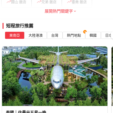
圓山 飯店
兄弟 飯店
臺南 飯店
展開熱門關鍵字
沖繩 自由行
釜山 機票
福岡 機票
煙波 飯店
凱達 飯店
東日本 飯店
短程旅行推薦
東南亞
大陸港澳
台灣
熱門地點
韓國
日本
泰國｜住曼谷五星一晚