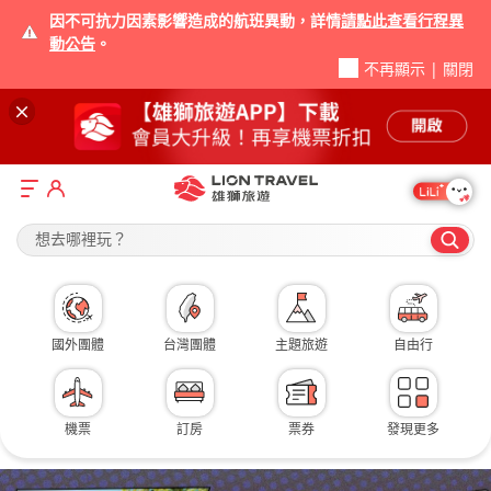
因不可抗力因素影響造成的航班異動，詳情
請點此查看行程異
動公告
。
不再顯示
|
關閉
想去哪裡玩？
國外團體
台灣團體
主題旅遊
自由行
機票
訂房
票券
發現更多
深度北陸》限量立山黑部
日韓雙國一次滿足｜釜山＋九州
揪團省1萬｜宿霧＋長灘島
北陸賞楓企劃｜獨享雪月花包車
清邁無購物6日 體驗泰服超好拍
香港慢旅 兩晚都會海逸酒店
北海道｜雄獅獨家 8月全新開幕渡假村
仲夏寶島號 暑假僅三班
機
旅
優
０自理、０自費、０小費！嚴選名湯御宿・兩晚萬豪系列飯店
膠囊列車、斜坡滑車、阿蘇火山口、肥美長腳蟹吃到飽
無購物》歐斯陸鯨鯊共游、海洋公園、文華酒店下午茶
飛驒牛秋蟹．特選溫泉飯店兩晚．陸海空盡賞紅葉美景
全新景點~小白廟、清萊白廟、藍廟，泰國蝦吃到飽
全程無自理餐、無購物站、贈3日上網卡
全程無自理餐》升等螃蟹宴席，無小費
台東至玉里，獨家玩親子復古車廂！
票
遊
惠