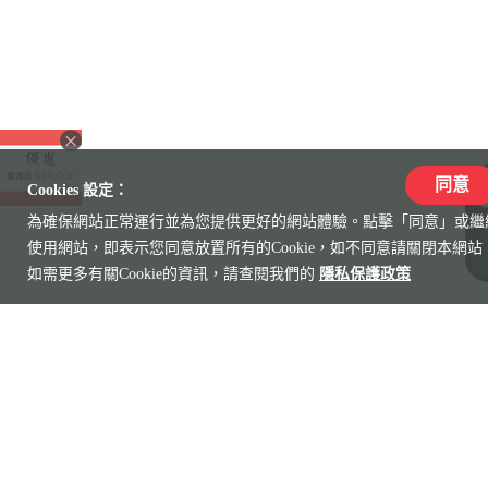
同意
Cookies 設定：
L
為確保網站正常運行並為您提供更好的網站體驗。點擊「同意」或繼
使用網站，即表示您同意放置所有的Cookie，如不同意請關閉本網站
如需更多有關Cookie的資訊，請查閱我們的
隱私保護政策
門市服務據點
赴台旅遊 Visit Taiwan
旅遊資訊
聯盟平台
菁英招募
企業永續
投資人專區
聯絡雄獅