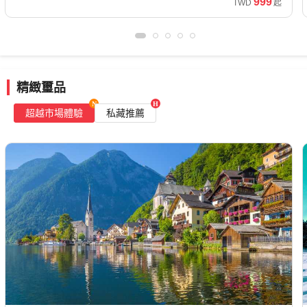
湖、
纜
膠
水
太
南
遊
三
輪、
紅
圖
直
｜
物
藍
亞
999
TWD
起
暑
國
每
德
特
機
彩
晚
高
旭
車、
囊
上
陽
怡
｜
大
熊
花
佛
飛、
阿
館、
湖
10
假
月
國
選
妝
溫
雄
山
三
列
星
溫
島
吉
峽
本
渡
塔、
早
爾
巨
溫
日
看更多早鳥優惠
清
一
泉
出
北
島
車、
球、
泉
美
隆
灣
城、
假
婆
鳥
巴
石
泉、
遊
倉
物
發
極
大
甘
沉
區、
境
坡、
全
三
村、
羅
購
尼
陣、
藍
｜
熊
吊
川
浸
河
｜
新
覽
晚
餵
摩
熱
亞、
倫
冰
十
精緻璽品
｜
橋、
洞、
藝
內
保
加
｜
溫
食
火
氣
北
敦
洞
六
超越市場體驗
私藏推薦
保
絕
紅
術
吉
證
坡、
斯
泉
鴕
山
球
馬
塔
｜
湖、
住
景
白
｜
普
五
檳
德
｜
鳥
騎
｜
其
｜
夢
布
鶴
三
燈
入
車
星
城
哥
九
｜
馬
旅
頓、
莊
幻
雷
雅
大
塔
住
｜
諾
｜
爾
州
無
賞
展
科
園
交
德
纜
｜
五
早
富
全
摩
全
購
日
折
索
飯
響
｜
車
高
星
鳥
特
覽
進/
覽
物
出、
3,000
沃
店
曲
四
｜
雄
萬
享
檳
哥
海
｜
晚
玩
出
豪
優
城
本
神
冬
五
樂
發
惠
哈
廟
季
星
369
根
｜
版
出
含
稅