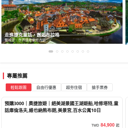
走進捷克童話，邂逅布拉格
雙城堡．世界遺產童話古鎮
專屬推薦
輕鬆跟團
自由行優惠
超夯住宿
搶手票券
奧地利
，維也納邦
預購3000｜奧捷旅遊｜絕美湖景國王湖遊船,哈修塔特,童
話庫倫洛夫,維也納熊布朗,美景宮,百水公寓10日
84,900
TWD
起