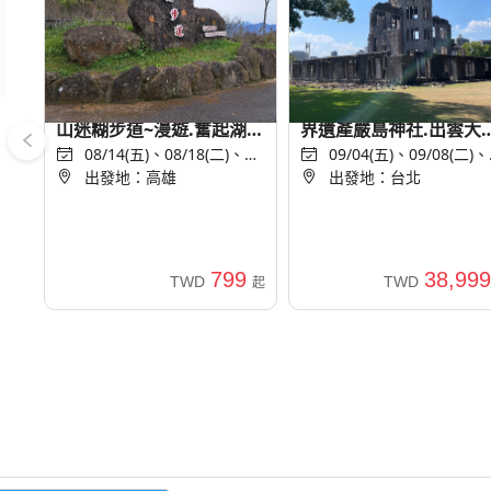
嘉義旅遊｜免小費｜阿里
限量免小費~廣島旅遊｜
山迷糊步道~漫遊.奮起湖老
界遺產嚴島神社.出雲大社
街一日｜高雄出發
08/14(五)、08/18(二)、
松江城.岡山後樂園.倉敷
09/04(五)、09/08(二)、
08/27(四)...
出發地：高雄
10/06(二)...
出發地：台北
觀地區.三井outlet五日
進免稅店
799
38,999
TWD
TWD
起