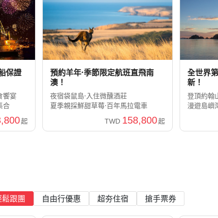
船保證
預約羊年·季節限定航班直飛南
全世界第
澳！
新！
食饗宴
夜宿袋鼠島·入住微醺酒莊
登頂約翰
集合
夏季親採鮮甜草莓·百年馬拉電車
漫遊島嶼
,800
158,800
起
TWD
起
輕鬆跟團
自由行優惠
超夯住宿
搶手票券
義大利