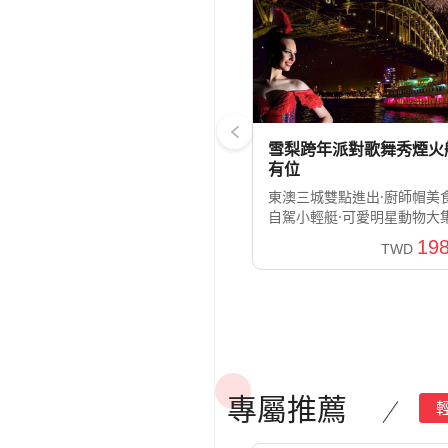
雪梨跨年派對歌舞秀煙火
有位
東澳三城雙點進出·廚師帽美
自駕小輕艇·可愛明星動物大
198
TWD
專屬推薦
捷克
，布拉格