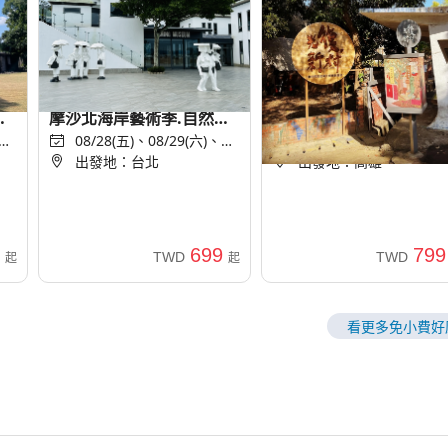
世
新北旅遊｜免小費｜福爾
台中旅遊｜99購物節｜
.
摩沙北海岸藝術季.自然地
小費｜來趣霧峰~菇類產
美
景路線1日
08/28(五)、08/29(六)、
館.民主議政園區.文創光
08/23(日)、08/26(三)、
09/04(五)...
出發地：台北
08/30(日)...
出發地：高雄
|不
新村一日｜高雄出發
699
799
TWD
TWD
起
起
看更多免小費好