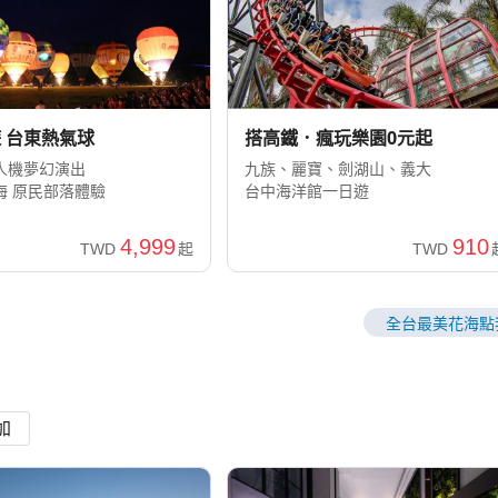
搭高鐵．瘋玩樂園0元起
 台東熱氣球
九族、麗寶、劍湖山、義大
人機夢幻演出
台中海洋館一日遊
海 原民部落體驗
910
4,999
TWD
TWD
起
全台最美花海點
加