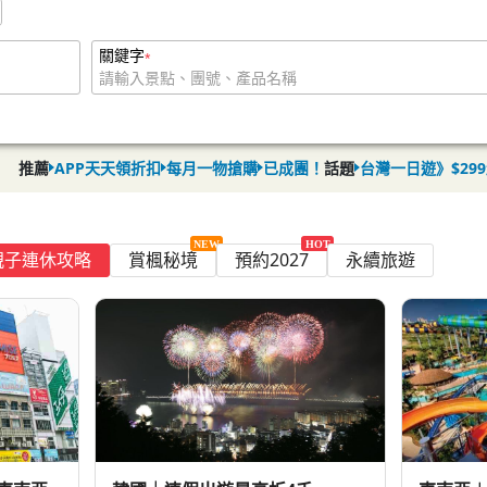
推薦
APP天天領折扣
每月一物搶購
已成團！
話題
台灣一日遊》$29
親子連休攻略
賞楓秘境
預約2027
永續旅遊