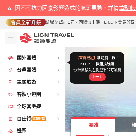
因不可抗力因素影響造成的航班異動，詳情
請點此
雄獅幣1點=1元，回饋無上限！L.I.O.N會員
深度北陸》限量立山黑
走進捷克童話，邂逅布
日韓雙國一次滿足｜
華麗歐洲 北義深度遊
揪團省1萬｜宿霧＋
紐西蘭｜此生必去絕
北陸賞楓企劃｜獨
突尼西亞｜星際大
清邁無購物6日 
北歐夢幻極光之
香港慢旅 兩晚
關島｜舌尖上的
北海道｜雄獅獨
早鳥折3千｜特
仲夏寶島號 
瘋世足。阿根
０自理、０自費、０小費！嚴選名
雙城堡．世界遺產童話古鎮
膠囊列車、斜坡滑車、阿蘇火山
多洛米緹秘境，氣候宜人避暑好
無購物》歐斯陸鯨鯊共游、海
但尼丁峽谷觀光列、得獎有機
飛驒牛秋蟹．特選溫泉飯店
藍白海岸、撒哈拉沙漠四輪
全新景點~小白廟、清萊白
極光狩獵、帝王蟹、極光
全程無自理餐、無購物站
希爾頓酒店海鮮餐廳．日航
全程無自理餐》升等螃
旅遊指南十大最佳旅遊
台東至玉里，獨家玩
走訪梅西家鄉。伊瓜
北
關
東
英
釜
特
濟
德
北
義
韓
德
馬
土
北
雙
九
首
馬
釜
印
九
經
北
土
雪
英
北
冰
特
克
奧
機
旅
優
國外團體
【首頁限定】
新功能上線！
票
遊
惠
中
聯
聯
海
西
日
週
ESG
奧
日
韓
泰
預
荷
中
加
阿
星
京
國
預
日
韓
芬
★
首
越
澳
德
8/29
連
五
山
選
台
韓
ESG
葡
日
釜
峇
四
高
成
年
墨
州
國
預
加
紐
瀨
日
韓
馬
New
阿
歡
聯
秘
越
大
高
美
關
西
台
HOTEL
芭
香
年
土
華
2027
國
國
海
高
義
獨
台
台
玩
年
8/26
美
秘
來
耳
法
★
高
雙
台
特
夏
冬
《寒
歐
北
百
德
週
星
高
星
土
加
黃
州
爾
來
山
尼
州
典
海
耳
梨
國
陸
島
選
羅
捷
STEP
1
｜
快速找分類
優
提
折
台灣團體
華
合
合
本
週
永
捷
本
國
國
約
比
秋
拿
根
宇
約
本
國
蘭
日
爾
南
門
瑞
已
休
星
灣
國
永
萄
本
山
里
川
雄
團
節
西
約
東
西
戶
本
國
來
筑
姆
慶
合
魯
雄
加
西
班
中
THE
達
港
中
耳
麗
南
上
雄
大
家
中
中
樂
中
即
東
魯
國
日
雄
十
中
選
季
季
假
年
島
二
宇
雄
宇
耳
拿
金
👈滑鼠移入左側選單即可瀏覽
道
京
5
9
5
德
12/01(二)、
08/30(日)
5
8
08/29(六)、
10/09(五)、
5
利
09/07(一)、
11/29(日)、
5
捷
12/13(日)、
11/22(日)、
西
其
09/09(三)、
11/28(六)、
三
2
09/05(六)、
11/10(二)、
5
5
08/24(一)、
09/17(四)、
西
五
10/09(五)
08/29(六)、
8
5
09/07(一)、
09/21(一)、
巴
道
09/03(四)
11/16(一)
其
7
11/05(四
09/03(四
9
6
11/04(
09/01(
10
德
11/01
09/06
埃
8
10/
09/
12
11
0
1
惠
案
扣
航
航
航
｜
CHILL
續
｜
紅
｜
｜
2027
法
雙
大
廷
航
羊
｜
｜
│
本
｜
｜
英
8
成
不
秘
出
｜
續
牙
冬
｜
島
航
來
精
看
哥
2027
賞
蘭
內
航
｜
西
格
斯
開
航
玻
來
東
四
牙
直
BOTANIK
雅
北
慶
其
美
美
跨
直
利
首
直
直
蘇
慶
將
五
智
｜
本
出
連
直
北
限
極
春
傳
阿
訂
航
出
航
其
大
秘
下一步
12/02(三)、
出
出
09/01(二)、
出
10/14(三)
出
10/05(一)、
出
12/06(日)、
出
12/27(日)、
出
11/25(三)、
出
09/30(三)、
出
12/05(六)、
出
09/19(六)、
出
12/08(二)、
出
09/07(一)、
出
10/11(日)、
出
出
09/05(六)、
出
09/19(六)、
出
09/23(三)、
出
09/08(二)
出
11/26(四)
出
12/11(五)
出
10/22(四)
出
11/11(
出
09/15(
出
11/06
出
出
10/1
出
09/3
出
出
11
出
0
1
5
阪
日
日
日
捷
日
日
日
10
日
克
亞
11
國
日
日
日
亞
日
日
日
爾
7
10
日
日
日
日
瑞
西
日
🔸
🔸
🔸
夯！
折
勇
9/10、
漫
親
椰
享
輕
茶
冰
探
🔸
安
立
深
熱
全
暑
卡
含
童
三
羚
10
台
內
綠
熱
北
住
德
重
早
免
冰
市
早
五
峽
即
10/10
內
雙
上
步
12/1
聯
天
藍
紐
大
熱
新
地
含
【含
米
出
紀
巴
MSC
釜
熱
近
秋
沙
蘇
多
開
長
馬
熱
深
乙
嘟
香
雙
搶
三
大
限
南
消
美
入
布
週
四
亞
懶
懶
主題旅遊
空
空
空
寒
一
旅
風
葉
暑
住
香
9
十
西
單
空
年
紅
質
極
高
5
峴
皇
日
團》
加
魯
發
賞
土
｜
季
體
｜
空
回
選》
極
亡
全
楓
冰
海
空
楓
亞
酒
特
航》
空
利
回
賞
國
｜
飛
世
珊
角
｜
航
洲
三
年
飛
｜
發
飛
飛
杭
｜
成
大
利
奢
達
發|
休
飛
歐
定》
光
節》
奇．
波
房
空
發
空
自
超
魯
熱銷已
12/06(日)...
發
發
09/05(六)...
發
發
10/12(一)...
發
12/16(三)...
發
01/10(日)...
發
11/29(日)...
發
10/14(三)...
發
01/12(二)
發
11/28(六)...
發
01/21(四)...
發
10/19(一)...
發
12/09(三)...
發
發
09/19(六)...
發
09/30(三)...
發
09/28(一)...
發
09/15(二)...
發
11/30(一)...
發
發
發
11/25(三
發
10/05(
發
11/13(
發
發
發
發
發
11/
發
0
0
人
人
活
開
開
白
扣
奪
10/22
步
子
林
貴
鬆
香
原
戈
開
排
山
度
門
程
假
通
自
話
大
羊
晚
灣
藏
色
門
海
宿
哥
慶、
鳥
5
川
場
鳥
大
灣
將
吉
藏
米
海
行
長
合
空
湖
約、
阪
門
航
鐵
無
早
蘭
發
念
西
榮
慶
門
鐵
天
壩
州
瑙
羅
榮
丘
門
度
日
嘟
港
峽
先
晚
藍
定
內
暑
國、
住
拉
四
年
馬
日
奈
遊
遊
遊
8
遊
遊
遊
日
遊
10
新
日
14
遊
遊
遊
5
遊
遊
遊
幹
日
日
遊
遊
遊
遊
10
亞
遊
｜
｜
｜
假/
波
遊
華
追
假
曼
港
日
出
部
國
｜
春
葉
感
光
CP
日
港
娛
★
超
價
漫
神
楓
耳
冬
旅
驗
頂
｜
｜
說
光
靈
球
挑
河
｜
｜
紅
｜
店
丹
印
｜
維
｜
楓
山
冬
｜
運
瑚
越
義
空
｜
國
|
|
臻
～
｜
｜
｜
奧
團》
城
雙
華
人
慢
高
｜
四
肯
｜
中
東
舞
日
｜
|
｜
由
值
亞
成團
包
包
地：
地：
地：
地：
地：
地：
地：
地：
地：
地：
地：
地：
地：
地：
地：
地：
地：
地：
地：
地：
地：
地：
地：
地：
地：
地：
地：
地：
地
地
動
票
票
川
碼
台
已
紅
熱
飛
賓
直
斯
雪
與
票
五
黑
探
推
無
促
玩
助
小
豪
峽
五
直
山、
米
推
道
升
拉
成
搶
萬
健
獨
預
賞
過
成
卜
山、
其
自
2
榮
航
之
溫
魁
國
推
點
站
人
餐】
連
伊
碑
嘉
耀
楓
推
最
搭
ｘ
園
河
古
雙
比
推
8
自
車
童
灣
卡
極
洞
一
町
戲
布
1
格
輸
一
遜
限
開
開
開
遊
5
TWD
TWD
｜
｜
TWD
TWD
｜
日
TWD
TWD
｜
｜
TWD
TWD
｜
遊
TWD
TWD
｜
日
TWD
TWD
加
遊
TWD
TWD
日
｜
TWD
TWD
｜
｜
TWD
TWD
日
｜
TWD
TWD
｜
｜
TWD
TWD
6
遊
TWD
TWD
遊
｜
TWD
TWD
｜
｜
TWD
TWD
｜
日
TWD
TWD
斯
｜
TW
TW
30,900
599
999
176,900
45,900
18,900
15,999
17,999
84,900
49,900
128,900
299,900
71,900
42,900
21,900
259,900
31,888
12,499
34,900
10,199
58,900
49,900
69,900
269,900
8,213
13,499
92,900
183,900
37,900
17,900
38,900
11,923
121,900
45,900
137,900
277,900
59,900
121,900
190,800
99,900
15,613
13,499
20,999
10,999
5,100
48,900
12,584
369,900
16,500
121,900
55,900
229,900
42,900
4,350
754
5,050
63,900
32,624
79,900
669,900
25,900
17,900
259,900
49,900
33,900
46,900
29,900
64,900
69,888
103,900
399,900
226,900
29,900
24,888
34,999
9,599
147,900
179,000
155,900
364,900
366,900
3,066
221
6,980
11,099
38,985
27,150
6,200
359,900
客製小包團
獨
關
美
過
愛
12
楓
限
谷
跨
★
發
｜
精
度
節
追
漫
北
值
CP
雙
樂
冬
值
｜
遊
戶
搶
其
陽
遊
升
級
兩
2027
走
圓
節
跨
戰
健
跳
送
精
五
(IHG
TRIBE
度
飛
亞
追
已
海
暖
10.2
明
島
秀
大
限
美
嘉
迎
韓
藏
關
韓
越
上
斯
暑
｜
奇
漫
推
遊
雄
港
國
亞
黃
美
方
祭
濟
最
香
最
行
鮭
馬
TWD
TWD
TWD
TWD
TWD
TWD
TWD
TWD
TWD
TWD
TWD
TWD
TWD
TWD
TWD
TWD
TWD
TWD
TWD
TWD
TWD
TWD
TWD
TWD
TWD
TWD
TWD
TWD
TWD
TWD
TWD
TWD
TWD
TWD
TWD
TWD
TWD
TWD
TWD
TWD
TWD
TWD
TWD
TWD
TWD
TWD
TWD
TWD
TWD
TWD
TWD
TWD
TWD
TWD
TWD
TWD
TWD
TWD
TWD
TWD
TWD
TWD
TWD
TWD
TWD
TWD
TWD
TWD
TWD
TWD
TWD
TWD
TWD
TWD
TWD
TWD
TWD
TWD
TWD
TWD
TWD
TWD
TWD
TWD
TWD
TWD
TWD
TWD
TWD
起
起
起
起
起
起
起
起
起
起
起
起
起
起
起
起
起
起
起
起
起
起
起
起
起
起
起
起
起
起
起
起
起
起
起
起
起
起
起
起
起
起
起
起
起
起
起
起
起
起
起
起
起
起
起
起
起
起
起
起
起
起
起
起
起
起
起
起
起
起
起
起
起
起
起
起
起
起
起
安心報
台
台
台
台
高
台
高
台
台
台
高
台
台
台
台
台
台
台
台
台
台
高
台
台
台
台
台
高
台
台
期
日
日
鄉
週
灣
成
葉
門
機
閣
航、
里
車、
足
日
星
部
索
薦：
自
銷
偶
早
鎮
華
谷、
星‧
航
雞
其
薦：
破
等、
朗
都
位
起．
行、
家！
購
楓
夜
團：
力
雞
林
由
分
直
空
城
泉、
北
際
薦：
搶
步
機
優
泊、
斯
山
年
號
紅
薦：
新
星
富
林、
遊
城、
點
丘‧
薦：
日
由
遊
趣
遊
位
光
小
團：
演
水
拉
晚
9
入
度
雨
量
票
票
票
中華航
超值
51,900
24,888
42,900
78,900
26,900
58,900
27,900
65,900
45,900
67,900
41,500
75,900
48,900
73,900
182,900
4,499
43,900
22,888
36,900
21,900
69,800
37,900
152,90
48,900
56,90
75,80
129,
29,9
168
80,
10
67
家
島
洲
｜
日
年
地
日
季
時
五
年
最
探
秋
華
假
身
倫
長
楓
旅
境、
行
值
樂
酒
季
杜
美
13
海
｜
享
先
11
微
｜
級
五
岸
年
就
夢
11
萬
羅
年
最
行
島
吉
選
星
洲
AMSTERDAM
新
關
天
下
｜
冰
成
美
風
星
洞
一
雅
利
時
西
年
景
遊
接
國
14
西
國
南
海
匈
假
尼
景
坡
｜
遊
薦
首
出
澳
13
動
刀
洲
｜
故
快
限
州
低
港
低
｜
魚
遜
櫻
明
遊
松
婆
日
國
｜
｜
歌
大
上
極
｜
洛
哈
名
間：
期：
期：
合
週
觀
團
名
精
咖
維
雙
蘭
班
球‧
期：
住
賞
釜
12/07、
理
團、
驚
餐
羅
餐、
馬
世
北
北
神
龍
林、
11/12、
冰
親
梯
特
最
指
狗
世
北
北
最
區、
船、
11/13
公
龍
美
行
鐘
飛
飛
馬
雄
北
藍
克
5
11/04、
先
行
攝
惠
威
坦
谷、
華
雄
北
🚢
煙
10/10、
餐
宇
國
杭
船、
阿
進
復
北
北
10/14、
遊．
活
老
迪
船、
2027
觀
飛
雄
北
11/18
舞
海
格
主
折
【FITPKG】
鮭
林
北
北
北
南,
北
北
北
北
北
雄
北
北
北
北
北
雄
北
北
搶
▸8
▸8
▸8
空｜獨
優惠
全球當地遊
機
旅
夏
預
球
ｘ
大
星
後
索
季
11
模
線
季
新
米
程
首
園
店
必
拜
西
日
機
卡
日
醺
過
已
星
直
寒
走
｜
日
低
正
賞
卜
搶
城
際
CITY
開
島
空
島
團
景
華
宇
日
詩
輕
優
紅
華
2027
楓
日
新
紅
全
自
古
埃
加
15
13
系
爾
發
精
日
物
x
三
車
量
島
82
迪
82
自
洄
全
摩
遊
延
敦
雲
聖
丈
曼
龍
古
福
｜
8
下
挪
宮
島
洞、
｜
島
羅
田
15
旭
土
劇
英
高
光
皮
維
修
起
起
起
起
起
起
起
起
起
起
起
起
起
起
起
起
起
起
起
起
起
起
起
起
起
起
起
起
起
起
起
起
8/3
2026/08/01~2026/08/31
即
掌
發
光
所
選
啡
港
百
卡、
夫
世
2026/07/16-
宿、
楓、
山
03/15
餐、
熱
喜
延
騰
五
蹄
界
戶，
山、
有
12/10
船、
子
田、
定
高
定
拉
遺
高
尼
酒
園
山、
食、
機
可
印
關
丘
冰
等
星
12/02
卡
3-
影、
尼
堡
吉
冠
冬
火
10/17
廳
直
島
州
布
布
出、
活
10/21
美
動
城
士
挪
最
測、
機‧
場
島
9
題
起
折
魚
探
高
/
/
/
家機票
指
票
遊
日
購
１
促
一
餘
千
洛
日
式，
假
開
玩
蘭
選
魔
自
玩
7
新
場
位
11
年
成
渡
航
假
土
西
價
夯
楓
力
先
堡
旗
團
折
之
夢
🍁
物
13
直
遊
閣
旅
惠
岩
20
紅
玩
葉
覽
由
都
及
拉
日
日
列
半
｜
彩
大
洛
國
13
買
１
折
士
折
選
遊
覽
快領▸機票折扣碼
周
｜
看更多璽品行程
更多熱銷已成團
更多熱銷已成團
更多省遊攻略
更多中港澳奢華遊
更多歐洲特色玩法
更多亞非玩樂攻略
更多美西新玩法
更多中南美旅遊
山
二
台
誕
窟、
蒂
灣、
羅
宮、
布
日
午
威
博
渡
弘
大
海
浮
屋
日
山
航
院、
博
地
船、
拉
尼
塔
～
日
村
｜
永
布
~
行
廳、
煙
貨
尼
小
界
2026/08/31
山
兼
五
氣
迎
遲
堡、
晚
灣、
遺
白
機
合
體
天
區
折
團
雪
小
折
加
莊
入
門
白
法
+酒
達
度
島，
比
洞
經
飯
位
5
飯
斯
普
軍
季
節
列
飛
ｘ
西
達
辛
尼
節
食
區
尼
威
佳
狗
世
斯
特
衝
折
酒
400
洄
奇‧
雄
31
31
31
自由行
$3,888
$3,888
南。
滿
飛
折
萬
銷
晚
位
年
磯
最
期
賣
法
綺
術
由
聖
日
奇
接
日
最
團
假
77
過
耳
雅
7
公
卡
渡
下)
千
鏡
幻
與
日
飛
服
行
小
日
搶
法
開
9
行
8
10
瀑
團
自
曼
自
遷
磯
14
日
一
折
起
尼
起
機
2
16
高鐵假期
8/17
🔸
起
點
最
續
拉
奧
程
夜
火
享
泊
鎮、
盡
林
六
永
極
星
球
賓
退
城
五
大
產
享
羊
果
葡
掌
驗
空
間
扣
送
橇
鎮
萬
拉
單
住
票
羊
國
6
Noord
德
丘‧
典
店
聖
分
店
本
享
車
賽‧
沖
松
車
釜
下
湖、
佩
貝
加
島
巴
團
兩
樂
縮
觀
拉
界
洛
別
一
起
店
其
游
神
湖、
錦
纜
日
膠
市
水
克
太
馬
南
拉
遊
茶、
三
物
輪、
大、
紅
上
圖
形
｜
動
直
雪
物
健
藍
圖
亞
特、
前
前
前
萬
行
3
折
清
文
10
低
折
啦！
想
魅
行
誕
雙
送
高
村
折
年
其
圖
日
園
位
假
元
15
極
鐵
北
務
8
鎮
先
賣
日
5
日
日
布
助
谷
由
徙
11
日
送
起
3
+酒
日
日
天天
出
至
燈
高
奬
格
入
折
遊
秀
受
爾
露
頭
秘
園
續
地
住
體
房
堡
星
峽
馬
INNN
寺
園
萄
村
三
之
5
熱
節
面
車
房
寺
村
日
地
里
自
天
熔
城
家
支
鐘
接
島
9
體
智
繩
經
露
~Les
山
龍
專
斯
雙
拉
摩
黎
晚
歐
園
影
賞
雪
最
維
觀
波
他
探
大
秘
看更多早鳥優惠
看更多限時好康
星宇航
旭
市
車、
自
囊
集、
上
大
陽
夜
怡
格
｜
海
大
院
熊
炸
花
纜
佛
船、
阿
物
飛、
梨
館、
行、
湖
斯
10
巴
機票
折
大
千
扣
倉
明
日
82
5
12
力
3
市
秘
折
AYANA
起
開
之
雙
門
村
日
光
道
海
公
日
9
賣
日
10
華
行
日
一
天
遊
領
🔸
發
2026/08/31
折
5
古
瀨
2
湄
購
朝
易
火
境
旅
體
宿
驗
海
至
大
谷、
丘
專
賞
採
酒、
點
大
門
全
千
氣
珍
慶
感
瀑
漫
內
搭
賞
鐵
由
空
岩
市
入
堂
笏
送
住
折
驗、
利
跳
典
狩
Saveurs
灣
人
中
神
瀑
艾
古
雙
近
式
景
季
橇
美
尼
覽
峴
★4
亞
索
年
印
空｜度