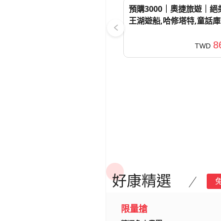
預購3000｜奧捷旅遊｜絕
王湖遊船,哈修塔特,童話庫
維也納熊布朗,美景宮,百水
日
8
TWD
好康精選
限量搶