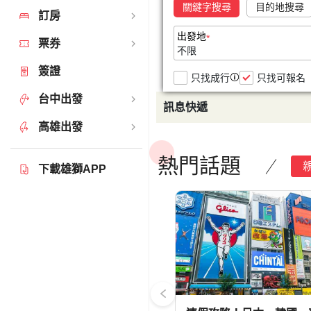
千
放
山
場、
碼
價
折
三
在
千
日
5
日
集
境
列
童
3000
賣
旅
城
星
道、
票
溫
遊、
道
寓
日
島
城
日
吉
峽
欣
峽
｜
2
本
雞
渡
車、
塔、
金
爾
園、
早
塔、
巨
採
溫
山、
日
德
全
日
黑
$988
大
董
溪
千
南
小
物
聖
絲
地
飯
飛
遊
驗、
洋
14:00
道
登
沙
比
車
楓
果
斗
燈
主
航
球
娜
體
受
房
遊
私
配
楓
雲
2
站
指
行
之
秀
一
住
入
湖
客
一
促
大
復
島
楓
獵．
志
2026
導
央
殿
布
石
董
城
鬧
水
澳
觀
🔥
湖
亞
席
週
港、
人
洲
棉
加
假模
天天
訂房
送
日
9
8
雙
夜
雄獅獨
北
清
島
遊、
車、
話
球、
羅
泉
水
美
堡、
隆
遊
灣
保
城、
學
假
天
婆
鱗
巴
銀
鳥
藍
石
果
泉、
新
遊
伊
球
期：
🔸
川
獎
車
流
河
食
之
湖
島
店
驒
新
三
短
雙
主
紐
上
漠
丘
接
羅
題
洞
線
瑞
🎁
溫
驗．
繽
湯、
日
頂
人
定
行
鏡
夢
次
日
內
紅
房
各
晚
銷
峽
活
紅
威
摩
釜
夜
覽
市
面
像
車
旅
區
上
門
火
班
泊‧
ｘ
二
雅
1
航
堡、
見
古
式，最
訂房
日
日
城
家｜北
極
水
大
大
甘
小
沉
騰
區、
鄉
境
新
坡、
船、
全
住
三
校
村、
空
羅
湖、
尼
河
購
山
陣、
樂、
藍
天
｜
舍、
航
2026/09/01~2026/12/31
出
竹
填
體
愛
酒
風
旅
之
體
晚
天
城
題
贈
倫
哈
奇
送
銀
王
河
銀
穴
65
士、
泉
亡
紛
川
夢
豪
航
銀
纜
成
距
團
程、
烏
幻
蒐
本
導
葉、
備
式
優
谷
節
17.2
內
尼
山
寢
場
尼
瀑
體
遊．
飯
市
繽
車
探
夫
馬
巴
限
訂
加
室
點
卡
證
文
低82折
日。
票券
海道
點
發
燈
問
獲
驗．
3
寶、
大
水
車
鮭
南
享
里
驗
玻
數
一
巴
享
堡
里
觀
納
92
杏
子
遊
山
韓
瀑
歲
西
世
泡
靈
震
普
幻
華
託
杏
車、
行、
離
送
機
尤
交
集
首
覽、
小
有
水
伯
惠
島‧
萬
藏
斯
神
國
列
2
羅
房
古
驗、
雙
店
場
紛
索
小
雅
黎
量
房
達、
★
最
帕
百
明
熊
寺、
吊
英
川
鎮
浸
堡、
河
威
｜
天
新
仿
覽
台
晚
｜
餵
膠
摩
湯
亞、
流
熱
｜
倫
兼
冰
鵝
十
布
限時
「慢」
8
日
祭．
券
環
奢
晚
樂
城
無
村．
土
魚
美
用
合
璃
小
次
士、
貴
發
斯
折
美
島
船、
溫
日
布、
(含)
班
界
湯、
彩
撼
朗
觀
渡
運
美
馬
送
阿
紗
票
尼
響
間
馬
樽
建
上
連
石
伊
噸
山、
五
隱
際
車、
人
匈
河
城
超
宿
不
布
非
鎮、
遺
(團
買
最
峇
未
低
多
萬
｜
伏
橋、
博
洞、
羅
藝
新
內
尼
保
鵝
加
洞
｜
北
溫
限
食
囊
火
布
北
星
氣
入
敦
六
洞
堡、
六
拉
開搶
簽證
旅行
折
期：
和
下
境
華
溫
天、
獅
限
古
耳
洄
巴
遊
掌
極
旅
暢
兔
族
直
塔、
舊
卡
優
景、
電
手
泉、
雙
烏
以
牙、
文
極
繪
煙
觀
景
輪、
2
景、
六
早
姆
麗
滿
鹽
曲
刷
零
德
運
議
活
納
中
瓜
旗
濟
星
少
煙
下
成
牙
遊
紐
庫
奢
連
夜
里
洲
硫
址
費
一
高
里
稅
82
奇
紅
帝
下殺
保
見
絕
物
紅
騰
術
天
吉
斯
證
堡
坡、
穴
斯
凱
泉
量
鴕
列
山
院
馬
瀑
球
住
塔
園
｜
羅
湖、
格
起
2026/08/15-
服
單
部
五
泉
樂
子
使
城．
其
游、
黎‧
船
屋
光
行、
玩
兔
爐
飛
棕
金
線‧
惠！
古
瓶
繪
藏
國
布
上
荷
化
光
火
景
列
小
件
古
甲
餐
斯
服
一
沼
玉
碳
里
河
廚
動
路
洞
蘇
艦
洲
級
女
火
龍
行、
利
輪．
約
斯
五
泊
城
斯
五
磺
不
送
折
島
折
亞
鮭
國
達人推
價
台中出發
住
稻
景
館
白
堡、
｜
鵝
普
｜
五
｜
檳
｜
德
達
｜
優
鳥
車、
騎
｜
其
布
｜
藍
｜
｜
夢
曼
布
｜
訊息快遞
聯合航
2026/12/10
體
再
核
星
飯
高
動
用
羅
西
翡
伊
饗
紅
屋
預
下
端
不
梠
山
彩
都
車、
花
王
假
皇
享
比
遺
觀
糖
纜
車、
豆
行
都
運
特
飾
萬
山
飯
五
房
方
線
奇
瀑
級
觀
飯
海
節
灣
送
連
紅
景
科‧
星
達
霸．
山
瓜
含
一
扣
最
生
首
薦｜深
鶴
荷
三
｜
燈
紐
入
堡
車
每
星
每
城
直
哥
九
惠
｜
大
馬
高
頓、
｜
旅
山
莊
台
幻
蒂
雷
華
驗
抽
准
級
店
樂
物
浮
部
翠
瓜
宴、
葉
購
午
燒
走
島
金
虹
慶
伊
磚
樹
期
宮
9
法
產
測
骷
車、
創
島
李
慶
河
丹
體
五
保
卡
店
星
和
案
列
觀、
布
豪
音
店
上
海
eSIM
泊
海
觀
納
3
冰
馬
纜
地
機
$1989
低
命
都
空｜關
週一
度８日
高雄出發
行
綠
3
+1
園
園
宮
經
湖
蘇
米
季
優
茶
壽
回
觀
門
山‧
州
斯
冰
折
巡
小
髏．
千
意
放
州
遊
中
驗
現
證
滿
連
洗
自
車
藍
華
寺
連
列
豚
上
三
度
台、
斯
晚
河、
賽
車、
馬
票)
免
奇
庫
島旅遊
瘋票
雅
大
大
特
塔
倫
住
｜
｜
月
諾
月
｜
飛
爾
州
折
無
王
賞
雄
科
保
展
園
灣
交
克
德
航
李
色
晚
晚
經
典
瀑
其
點
惠
喜
頭
景
大
的
賞
坦
禮．
屋
馬
島
蔬
心
賞
船
央
折
入
額
住
衣
由
穿
色
世
郵
住
車、
號
網
晚,
假
費
卡
連
跨
馬
冰
拉‧
萬
景
斯
滿萬折
券。
社
纜
選
｜
堡
五
特
早
一
富
一
全
一
摩
全
800
購
岩
日
直
索
住
折
飯
虎
響
大
｜
雙
熱門話題
箱
旅
連
國
典
路
布
林
燈
燒
路、
橋、
的
楓
堡
五
雅
群
食
買
楓
車
一
住
送
機
選
越
麥
界
輪
丹
日
茜
勝
城、
線
住
國
拉
酒
宏
元
科‧
千
當日
｜
車
英
早
｜
星
選
鳥
物
特
物
覽
段
進/
覽
物
｜
出、
飛
沃
五
3,000
店
航、
曲
道
四
點
下載雄獅APP
遊
住
際
必
線
推
晚
享
拉
喀
地
星
金
島
料
站
千
鹽
陶
瑞
當
盡
後
遊
茜
地
首
過
連
酒
都
馬
領券
暑
｜
國
鳥
每
萬
德
享
特
檳
機
哥
彩
海
｜
晚
高
晚
商
酒
遊
薦
餐
傳
斯
喀
鐵
飯
字
遊
理
僅
之
板
義
勞、
頭
鐵
船
公
都
夜
泊
莊
拉
丘
折
假
玩
玩
月
豪
國
優
選
城
本
妝
神
冬
溫
雄
五
品
店
餐
統
維
湖
店
塔．
船
2
宮
屋
羚
火
道
主
華
遊
斯‧
比
111
風
加
坎
站
殿‧
羊
地
雙
盛
輪
貝
丘‧
清
樂
樂
一
惠
哈
廟
季
泉
出
星
週二
味
斯
昆
納
峽
島‧
宮
頓
里
納
尋找
倉
369
369
物
根
｜
版
發
訂房
餐
９
五
斯
谷
百
斯
斯
2026
出
含
日。
日
星
卡
年
卡
歐洲聖
稅
連
線
酒
線
當日
誕幸福
泊
探
莊
領券
秘
巡
中國國
折