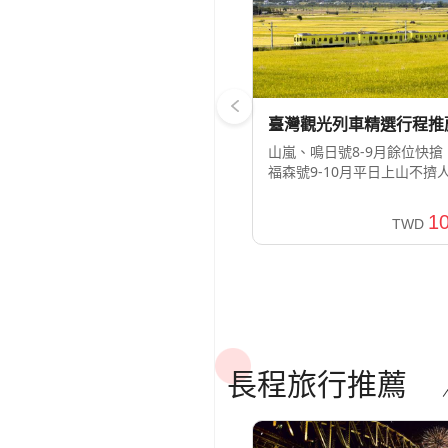
土耳其
臺灣觀光列車精選行程推
航空｜
山嵐、鳴日號8-9月餘位快搶
夏季優
福森號9-10月平日上山不擠
惠促銷
10
TWD
長程旅行推薦