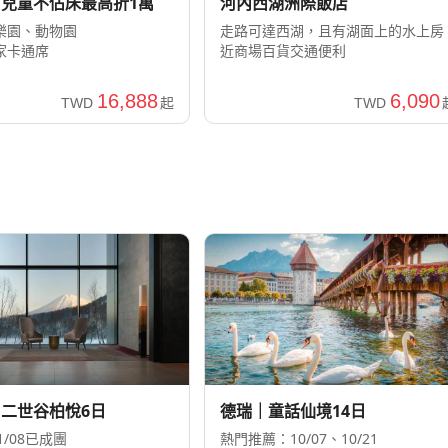
兒童不佔床最高折1萬
河內西湖洲際飯店
樂園、動物園
走路可達西湖，且有湖面上的水上房
家卡通席
近商場百貨交通便利
16,888
6,090
TWD
起
TWD
二世谷柏悅6日
德瑞｜童話仙境14日
11/08已成團
熱門推薦：10/07、10/21