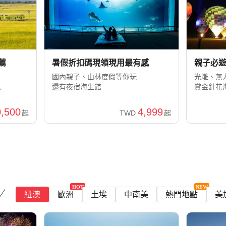
薦
暑假折扣碼現領現用最有感
親子必遊
國內親子、山林度假等你玩
光雕、無
人
還有夜宿海生館
賞金針花
,500
4,999
起
TWD
起
紐澳
歐洲
土埃
中南美
熱門地點
美