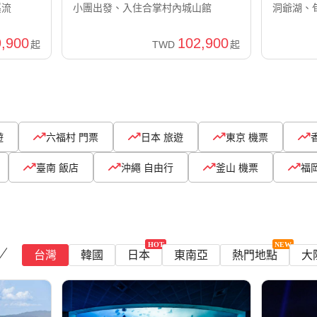
溪流
小團出發、入住合掌村內城山館
洞爺湖、
,900
102,900
起
TWD
起
遊
六福村 門票
日本 旅遊
東京 機票
臺南 飯店
沖繩 自由行
釜山 機票
福
台灣
韓國
日本
東南亞
熱門地點
大