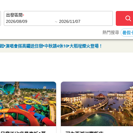
9起
演唱會搭高鐵送住宿
中秋請4休10
大稻埕煙火登場！