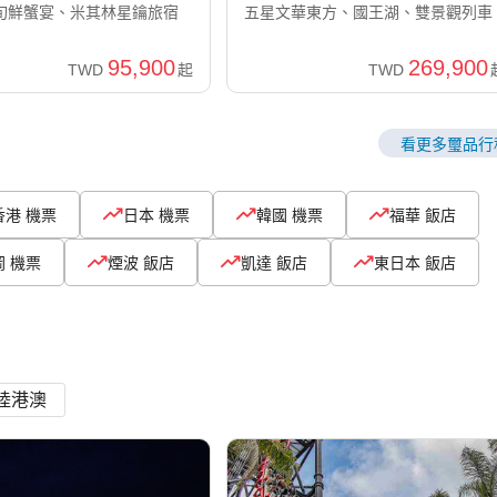
旬鮮蟹宴、米其林星鑰旅宿
五星文華東方、國王湖、雙景觀列車
95,900
269,900
TWD
起
TWD
看更多璽品行
香港 機票
日本 機票
韓國 機票
福華 飯店
岡 機票
煙波 飯店
凱達 飯店
東日本 飯店
陸港澳