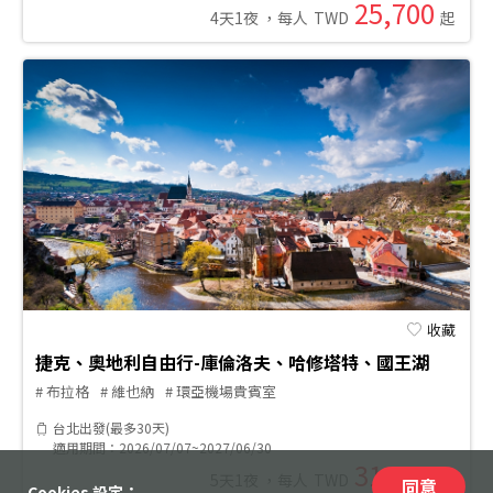
25,700
4
天
1
夜
，每人
TWD
起
收藏
捷克、奧地利自由行-庫倫洛夫、哈修塔特、國王湖
特 色 ：
飯店星等：
# 布拉格
# 維也納
# 環亞機場貴賓室
行程主題：
台北
出發(最多
30
天)
適用期間：
2026/07/07~2027/06/30
31,390
5
天
1
夜
，每人
TWD
起
同意
Cookies 設定：