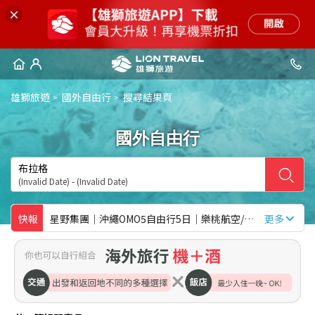
雄獅旅遊
國外自由行
搜尋結果頁
國外自由行
布拉格
(Invalid Date) - (Invalid Date)
快報
星野集團｜沖繩OMO5自由行5日｜樂桃航空/兩人成行/含稅含行李
更多
樂桃大阪心齋橋VESSEL自由行5日｜2人成行｜含稅含行李
《精選促銷》~夢幻帛琉水世界５天(三日出海全覽、干貝城、鯊魚城、玫瑰珊瑚區)
春節包機│贈送兩日租車關島自由行五天四夜趴趴走