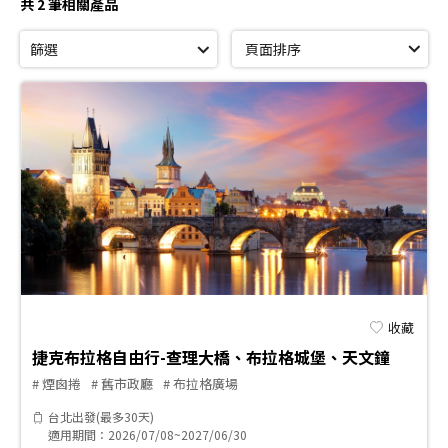
共
2
筆相關產品
230830001峇里島自由行-AYANA集團｜入住嘻哈男神峇里島婚禮渡假村
篩選
頁面排序
泰國清邁｜慢遊雙古城清邁南奔、塔佩門、手作泰式料理、友善大象營5日｜兩人成行
260409001東京自由行-富士山天晴號一日遊｜贈eSIM
250423001宮古島下地島自由行-與那霸前濱海灘、伊良部大橋、17END
香港港島海逸君綽酒店自由行3日(含稅)｜含港島區熱門打卡點一日漫遊(4人成團)
澳門自由行3日含稅|自選熱門酒店-上葡京.葡京人，專屬導遊帶路半日遊、4人成行
取消收藏
已加入收藏
收藏
捷克布拉格自由行-查理大橋、布拉格城堡、天文鐘
特 色 ：
飯店星等：
# 煙囪捲
# 舊市政廳
# 布拉格廣場
行程主題：
台北
出發(最多
30
天)
適用期間：
2026/07/08~2027/06/30